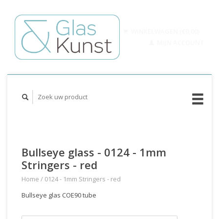
WINKELWAGEN (€0,00)
MIJN ACCOUNT
Bullseye glass - 0124 - 1mm
Stringers - red
Home
/
0124 - 1mm Stringers - red
Bullseye glas COE90 tube