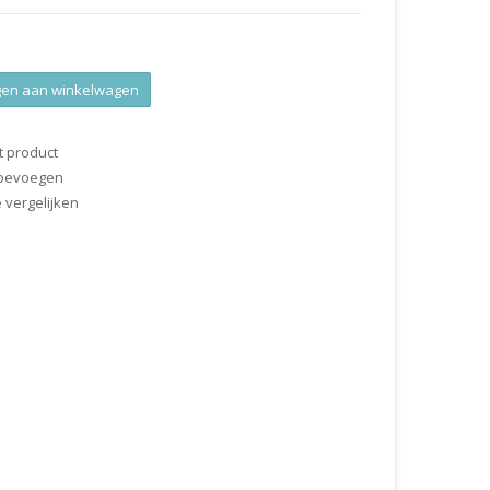
en aan winkelwagen
t product
 toevoegen
vergelijken