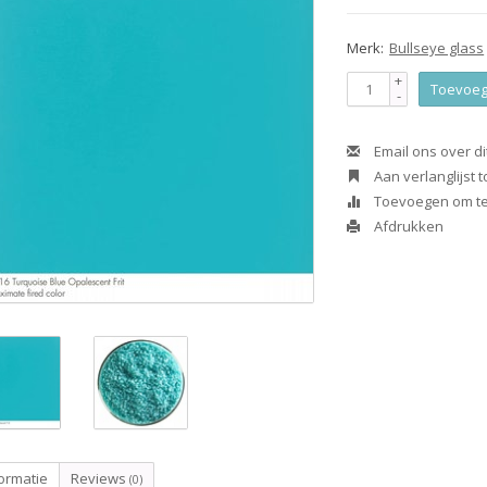
Merk:
Bullseye glass
+
Toevoeg
-
Email ons over di
Aan verlanglijst
Toevoegen om te 
Afdrukken
ormatie
Reviews
(0)