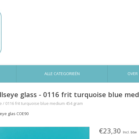
ALLE CATEGORIEËN
OVER
llseye glass - 0116 frit turquoise blue m
e
/
0116 frit turquoise blue medium 454 gram
seye glas COE90
€23,30
Incl. btw