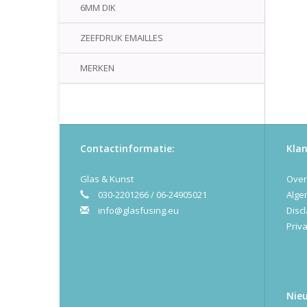
6MM DIK
ZEEFDRUK EMAILLES
MERKEN
Contactinformatie:
Klan
Glas & Kunst
Over
030-2201266 / 06-24905021
Alge
info@glasfusing.eu
Disc
Priva
Nie