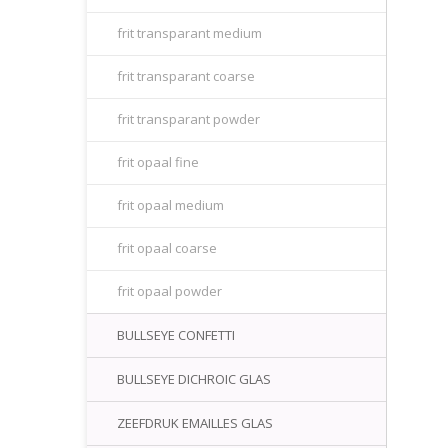
frit transparant medium
frit transparant coarse
frit transparant powder
frit opaal fine
frit opaal medium
frit opaal coarse
frit opaal powder
BULLSEYE CONFETTI
BULLSEYE DICHROIC GLAS
ZEEFDRUK EMAILLES GLAS