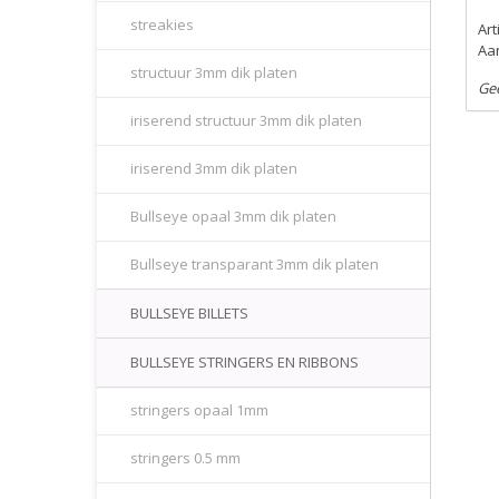
streakies
Ar
Aan
structuur 3mm dik platen
Ge
iriserend structuur 3mm dik platen
iriserend 3mm dik platen
Bullseye opaal 3mm dik platen
Bullseye transparant 3mm dik platen
BULLSEYE BILLETS
BULLSEYE STRINGERS EN RIBBONS
stringers opaal 1mm
stringers 0.5 mm