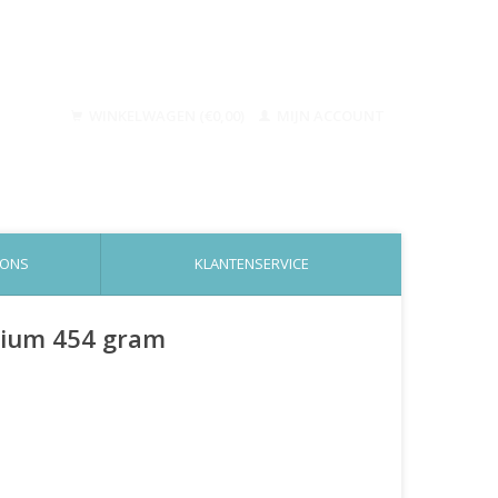
WINKELWAGEN (€0,00)
MIJN ACCOUNT
 ONS
KLANTENSERVICE
edium 454 gram