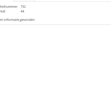
tikelnummer:
732
tal:
44
en informatie gevonden