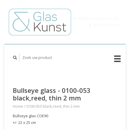
WINKELWAGEN (€0,00)
MIJN ACCOUNT
Bullseye glass - 0100-053
black,reed, thin 2 mm
Home
/
0100-053 black,reed, thin 2 mm
Bullseye glas COE90
+/- 22 x 25 cm