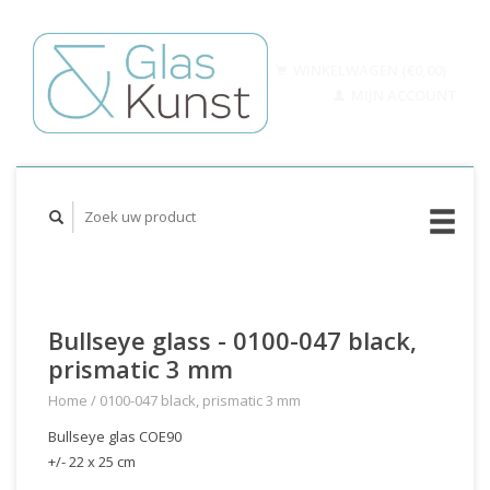
WINKELWAGEN (€0,00)
MIJN ACCOUNT
Bullseye glass - 0100-047 black,
prismatic 3 mm
Home
/
0100-047 black, prismatic 3 mm
Bullseye glas COE90
+/- 22 x 25 cm