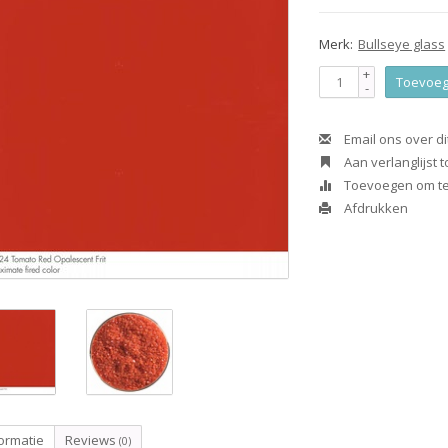
Merk:
Bullseye glass
+
Toevoeg
-
Email ons over di
Aan verlanglijst
Toevoegen om te 
Afdrukken
ormatie
Reviews
(0)