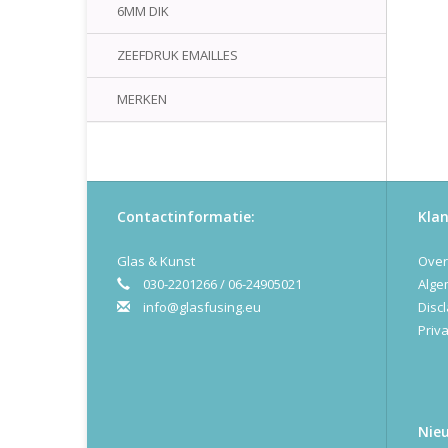
6MM DIK
ZEEFDRUK EMAILLES
MERKEN
Contactinformatie:
Klan
Glas & Kunst
Over
030-2201266 / 06-24905021
Alge
info@glasfusing.eu
Disc
Priva
Nie