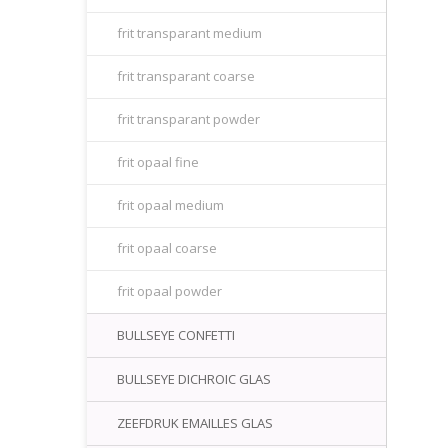
frit transparant medium
frit transparant coarse
frit transparant powder
frit opaal fine
frit opaal medium
frit opaal coarse
frit opaal powder
BULLSEYE CONFETTI
BULLSEYE DICHROIC GLAS
ZEEFDRUK EMAILLES GLAS