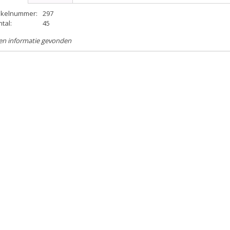
tikelnummer:
297
tal:
45
en informatie gevonden