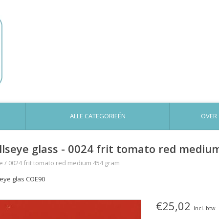
ALLE CATEGORIEËN
OVER
llseye glass - 0024 frit tomato red medi
e
/
0024 frit tomato red medium 454 gram
seye glas COE90
€25,02
Incl. btw