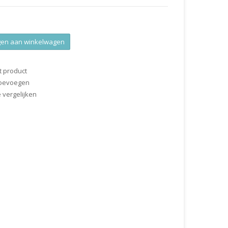
en aan winkelwagen
t product
 toevoegen
vergelijken