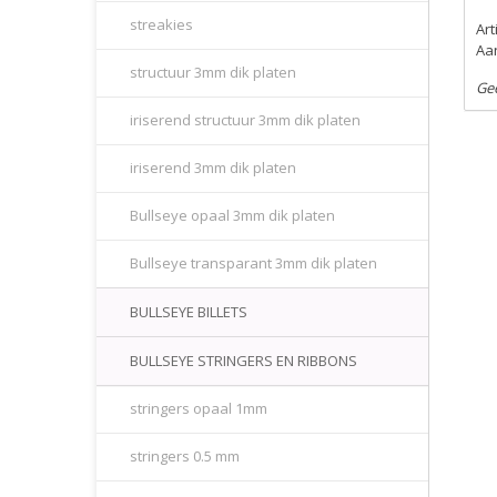
streakies
Ar
Aan
structuur 3mm dik platen
Ge
iriserend structuur 3mm dik platen
iriserend 3mm dik platen
Bullseye opaal 3mm dik platen
Bullseye transparant 3mm dik platen
BULLSEYE BILLETS
BULLSEYE STRINGERS EN RIBBONS
stringers opaal 1mm
stringers 0.5 mm