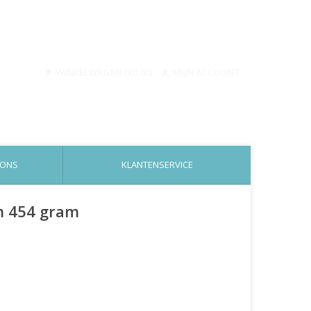
WINKELWAGEN (€0,00)
MIJN ACCOUNT
 ONS
KLANTENSERVICE
um 454 gram