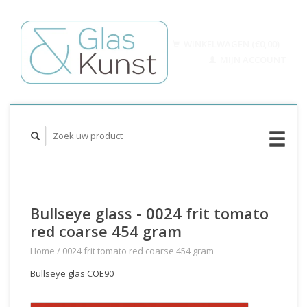
WINKELWAGEN (€0,00)
MIJN ACCOUNT
Bullseye glass - 0024 frit tomato
red coarse 454 gram
Home
/
0024 frit tomato red coarse 454 gram
Bullseye glas COE90