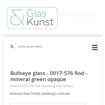
WINKELWAGEN (€0,00)
MIJN ACCOUNT
Bullseye glass - 0017-576 Rod -
mineral green opaque
Home
/
0017-576 Rod -mineral green opaque
Bullseye Glas COE90, afmeting 5 x 432 mm