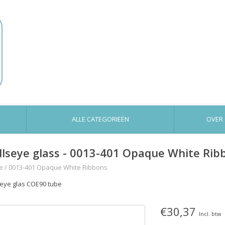
ALLE CATEGORIEËN
OVER
llseye glass - 0013-401 Opaque White Rib
e
/
0013-401 Opaque White Ribbons
seye glas COE90 tube
€30,37
Incl. btw