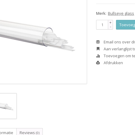
Merk:
Bullseye glass
+
Toevoeg
-
Email ons over di
Aan verlanglijst
Toevoegen om te 
Afdrukken
ormatie
Reviews
(0)