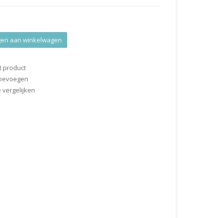
en aan winkelwagen
t product
 toevoegen
vergelijken