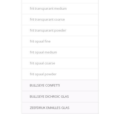
frit transparant medium
frit transparant coarse
frit transparant powder
frit opaal fine
frit opaal medium
frit opaal coarse
frit opaal powder
BULLSEYE CONFETTI
BULLSEYE DICHROIC GLAS
ZEEFDRUK EMAILLES GLAS