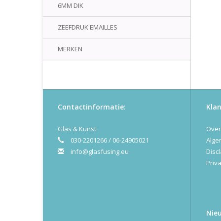
6MM DIK
ZEEFDRUK EMAILLES
MERKEN
Contactinformatie:
Klan
Glas & Kunst
Over
030-2201266 / 06-24905021
Alge
info@glasfusing.eu
Disc
Priva
Nie