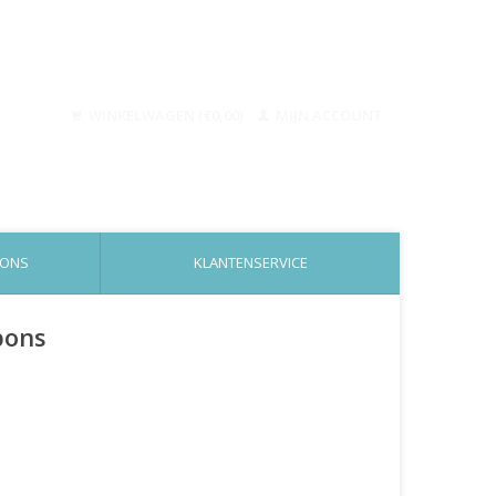
WINKELWAGEN (€0,00)
MIJN ACCOUNT
 ONS
KLANTENSERVICE
bons